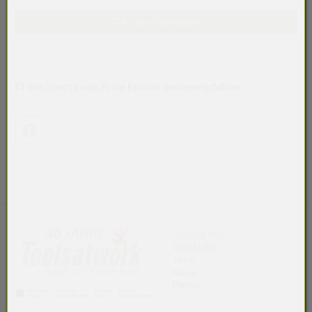
Zubehör, Armbänder, Apple Watch
In den Warenkorb
Armband
Sport Loop
Grösse
One Size
41 mm Sport Loop Pride Edition
weiterempfehlen
Nettogewicht in Gramm
0
Zoll
Facebook
41mm
H x B x L
12,5x76,01x237
Datenblatt
Verlinkung öffnen
Artikelnummer
Tools at Work
Geschichte
MGXU4ZM/A
Team
Hersteller Art. Nr.
News
MGXU4ZM/A
Partner
Hersteller / Brand