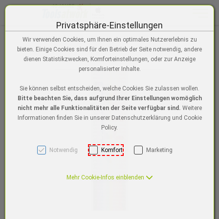
Toggle n
Privatsphäre-Einstellungen
Zum Inhalt springen [AK + 0]
Zum Menü "Einstellungen für Barrierefreiheit" springen [AK + 1]
Zum Hauptmenü springen [AK + 2]
Zur Suche, Warenkorb, Wunschzettel springen [AK + 3]
Zum Login/Registrierung springen [AK + 4]
Zum Footer-Menü unten (angedockt an Browserrand) springen [AK + 5
Zu den Inhalten im Fußbereich springen [AK + 6]
Wir verwenden Cookies, um Ihnen ein optimales Nutzererlebnis zu
bieten. Einige Cookies sind für den Betrieb der Seite notwendig, andere
dienen Statistikzwecken, Komforteinstellungen, oder zur Anzeige
personalisierter Inhalte.
Sie können selbst entscheiden, welche Cookies Sie zulassen wollen.
Bitte beachten Sie, dass aufgrund Ihrer Einstellungen womöglich
nicht mehr alle Funktionalitäten der Seite verfügbar sind.
Weitere
Informationen finden Sie in unserer Datenschutzerklärung und Cookie
Policy.
Notwendig
Komfort
Marketing
Mehr Cookie-Infos einblenden