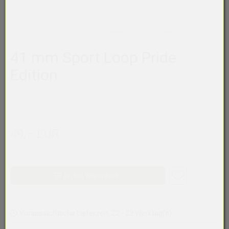
41 mm Sport Loop Pride
Edition
49,– EUR
In den Warenkorb
Voraussichtliche Lieferzeit: 22 - 23 Werktag(e)