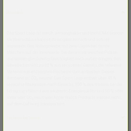
Überblick
Das Sport Loop ist weich, atmungsaktiv und leicht. Mit seinem
Klettverschluss kannst du es ganz einfach und schnell
anpassen. Das Nylongewebe mit zwei Lagen hat dichte
Maschen auf der Innenseite. Sie dienen als weiches Polster
und lassen gleichzeitig Feuchtigkeit nach außen dringen. Das
Gewebe besteht zu 82 % aus recycelten Garnen, die teilweise
Material aus entsorgten Fischernetzen enthalten. Dieses
Armband ist CO₂ neutral. Das Sport Loop enthält über 45 %
recycelte Materialien nach Gewicht, 100 % des Stroms bei der
Fertigung stammt aus sauberen Energie­quellen und 50 % oder
mehr aller CO₂ neutralen Apple Watch Produkte werden nicht
auf dem Luftweg transportiert.
Technische Daten
Kategorie