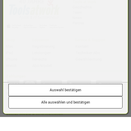
Tools at Work
Geschichte
Team
News
Partner
Shop
Education
Service & Support
Mac
Registrierung
Kontakt
iPad
Leistungen
Techniker-Abo
iPhone
Bereiche
Gewährleistung
Watch
Abo-Modell
Zahlungen
Auswahl bestätigen
Versand
Alle auswählen und bestätigen
Social-Media & Informationen
(öffnet in neuem Tab)
(öffnet in neuem Tab)
(öffnet in neuem Tab)
(öffnet in neuem Tab)