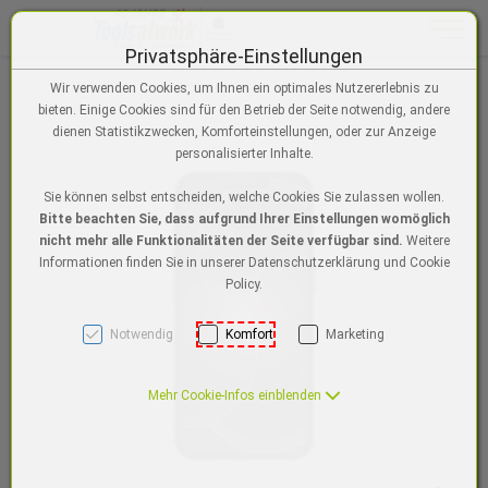
Toggle n
Privatsphäre-Einstellungen
Zum Inhalt springen [AK + 0]
Zum Menü "Einstellungen für Barrierefreiheit" springen [AK + 1]
Zum Hauptmenü springen [AK + 2]
Zur Suche, Warenkorb, Wunschzettel springen [AK + 3]
Zum Login/Registrierung springen [AK + 4]
Zum Footer-Menü unten (angedockt an Browserrand) springen [AK + 5
Zu den Inhalten im Fußbereich springen [AK + 6]
Wir verwenden Cookies, um Ihnen ein optimales Nutzererlebnis zu
bieten. Einige Cookies sind für den Betrieb der Seite notwendig, andere
dienen Statistikzwecken, Komforteinstellungen, oder zur Anzeige
personalisierter Inhalte.
Sie können selbst entscheiden, welche Cookies Sie zulassen wollen.
Bitte beachten Sie, dass aufgrund Ihrer Einstellungen womöglich
nicht mehr alle Funktionalitäten der Seite verfügbar sind.
Weitere
Informationen finden Sie in unserer Datenschutzerklärung und Cookie
Policy.
Notwendig
Komfort
Marketing
Mehr Cookie-Infos einblenden