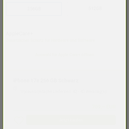
512GB
256GB
AppleCare+
Zusätzlicher Schutz für Hardware und Software.
Auswahl für Apple Care+ öffnen
iPhone 17e 256 GB Schwarz
Voraussichtliche Lieferzeit: 42 - 43 Werktag(e)
709,– EUR
Jetzt kaufen