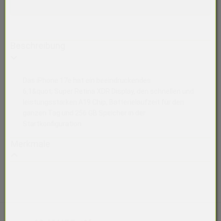
Beschreibung
Das iPhone 17e hat ein beeindruckendes
6,1&quot; Super Retina XDR Display, den schnellen und
leistungsstarken A19 Chip, Batterielaufzeit für den
ganzen Tag und 256 GB Speicher in der
Startkonfiguration.
Merkmale