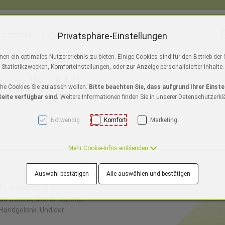
lohmarkt
Zubehör
S
Privatsphäre-Einstellungen
ackmagic Design
Austrian Audio
ToolsOnAir
Apple Au
n ein optimales Nutzererlebnis zu bieten. Einige Cookies sind für den Betrieb der
]
Statistikzwecken, Komforteinstellungen, oder zur Anzeige personalisierter Inhalte.
ngelb - M/L
o/Pro Max
s 11
ir M5
iPad Pro M5
NEU
Watch SE 3
iPhone Air
MacBook Pro M5
NEU
iPad A16
Watch Series 10
iPhone 17
NEU
iPad Air M3
Mac Studio
iPhone 16e
Watch Ultra 2
iPad mini
iMac 2
iPho
che Cookies Sie zulassen wollen.
Bitte beachten Sie, dass aufgrund Ihrer Einste
eite verfügbar sind.
Weitere Informationen finden Sie in unserer Datenschutzerkl
Notwendig
Komfort
Marketing
Mehr Cookie-Infos einblenden
Auswahl bestätigen
Alle auswählen und bestätigen
Fluorelastomer ist
as weiche, dichte Material
 Handgelenk. Und der