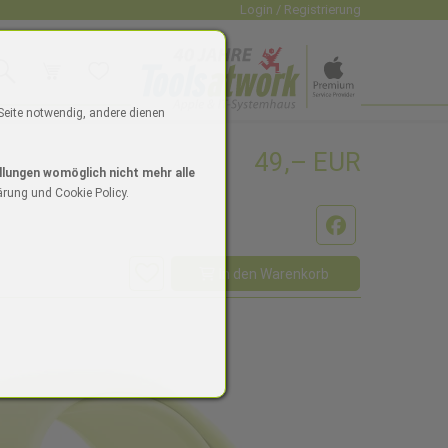
Login / Registrierung
uche
Warenkorb
Wunschliste
dio
 Seite notwendig, andere dienen
49,– EUR
4"
ne 16/16 Plus
Watch SE
iPad Zubehör
Mac mini
Watch Zubehör
iPhone Zubehör
Mac Zubehör
llungen womöglich nicht mehr alle
ärung und Cookie Policy.
Facebook
In den Warenkorb