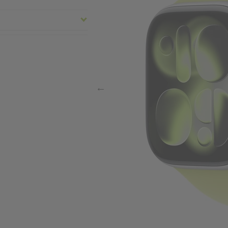
nd
ht in Gramm
237
mer
A
 Brand