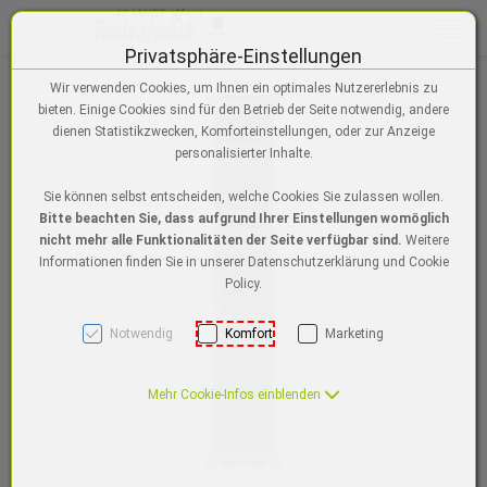
Toggle n
Privatsphäre-Einstellungen
Zum Inhalt springen [AK + 0]
Zum Menü "Einstellungen für Barrierefreiheit" springen [AK + 1]
Zum Hauptmenü springen [AK + 2]
Zur Suche, Warenkorb, Wunschzettel springen [AK + 3]
Zum Login/Registrierung springen [AK + 4]
Zum Footer-Menü unten (angedockt an Browserrand) springen [AK + 5
Zu den Inhalten im Fußbereich springen [AK + 6]
Wir verwenden Cookies, um Ihnen ein optimales Nutzererlebnis zu
bieten. Einige Cookies sind für den Betrieb der Seite notwendig, andere
dienen Statistikzwecken, Komforteinstellungen, oder zur Anzeige
personalisierter Inhalte.
Sie können selbst entscheiden, welche Cookies Sie zulassen wollen.
Bitte beachten Sie, dass aufgrund Ihrer Einstellungen womöglich
nicht mehr alle Funktionalitäten der Seite verfügbar sind.
Weitere
Informationen finden Sie in unserer Datenschutzerklärung und Cookie
Policy.
Notwendig
Komfort
Marketing
Mehr Cookie-Infos einblenden