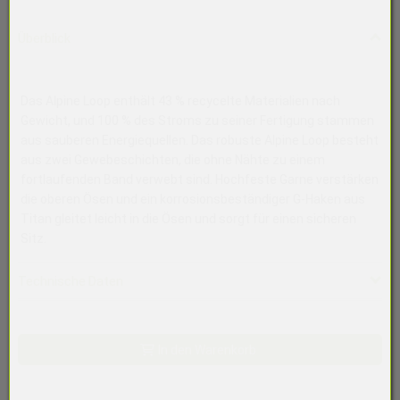
Überblick
Das Alpine Loop enthält 43 % recycelte Materialien nach
Gewicht, und 100 % des Stroms zu seiner Fertigung stammen
aus sauberen Energiequellen. Das robuste Alpine Loop besteht
aus zwei Gewebe­schichten, die ohne Nähte zu einem
fortlaufenden Band verwebt sind. Hochfeste Garne verstärken
die oberen Ösen und ein korrosionsbeständiger G-Haken aus
Titan gleitet leicht in die Ösen und sorgt für einen sicheren
Sitz.
Technische Daten
Kategorie
Zubehör, Armbänder, Apple Watch
In den Warenkorb
Armband
Alpin Loop
Grösse