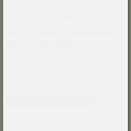
49 mm Alpine Loop Hellblau -
Small - Titan Natur
99,– EUR
In den Warenkorb
Voraussichtliche Lieferzeit: 23 - 24 Werktag(e)