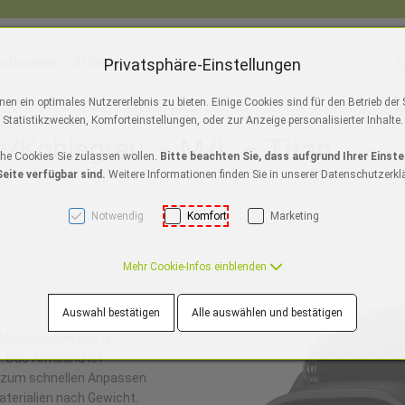
lohmarkt
Zubehör
S
Privatsphäre-Einstellungen
ackmagic Design
Austrian Audio
ToolsOnAir
Apple Au
n ein optimales Nutzererlebnis zu bieten. Einige Cookies sind für den Betrieb der
]
Statistikzwecken, Komforteinstellungen, oder zur Anzeige personalisierter Inhalte.
z/Kohlegrau – M/L – Titan
o/Pro Max
s 11
ir M5
iPad Pro M5
NEU
Watch SE 3
iPhone Air
MacBook Pro M5
NEU
iPad A16
Watch Series 10
iPhone 17
NEU
iPad Air M3
Mac Studio
iPhone 16e
Watch Ultra 2
iPad mini
iMac 2
iPho
che Cookies Sie zulassen wollen.
Bitte beachten Sie, dass aufgrund Ihrer Einste
eite verfügbar sind.
Weitere Informationen finden Sie in unserer Datenschutzerkl
Notwendig
Komfort
Marketing
Mehr Cookie-Infos einblenden
Auswahl bestätigen
Alle auswählen und bestätigen
n-Maschen­gewebe ist
. Das Armband ist
he zum schnellen Anpassen
aterialien nach Gewicht.