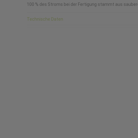
100 % des Stroms bei der Fertigung stammt aus saubere
Technische Daten
Kategorie
Armband
Zubehör, Armbänder, Apple Watch
Trail Loop
Grösse
Nettogewic
M/L
0
Zoll
H x B x L
49mm
12,5x115x2
Datenblatt
Artikelnum
Verlinkung öffnen
MG9U4ZM/
Hersteller Art. Nr.
Hersteller /
MG9U4ZM/A
Apple
Gewicht in kg (brutto)
0,064