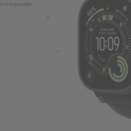
n Energiequellen.
ht in Gramm
11
mer
A
 Brand