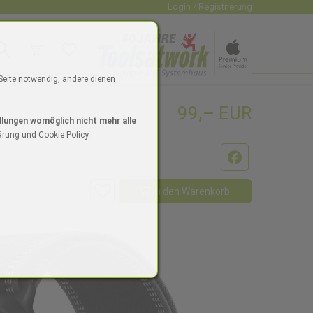
Login / Registrierung
uche
Warenkorb
Wunschliste
dio
 Seite notwendig, andere dienen
99,– EUR
4"
ne 16/16 Plus
Watch SE
iPad Zubehör
Mac mini
Watch Zubehör
iPhone Zubehör
Mac Zubehör
llungen womöglich nicht mehr alle
ärung und Cookie Policy.
Facebook
In den Warenkorb