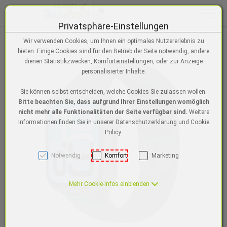
Toggle n
Privatsphäre-Einstellungen
Zum Inhalt springen [AK + 0]
Zum Menü "Einstellungen für Barrierefreiheit" springen [AK + 1]
Zum Hauptmenü springen [AK + 2]
Zur Suche, Warenkorb, Wunschzettel springen [AK + 3]
Zum Login/Registrierung springen [AK + 4]
Zum Footer-Menü unten (angedockt an Browserrand) springen [AK + 5
Zu den Inhalten im Fußbereich springen [AK + 6]
Wir verwenden Cookies, um Ihnen ein optimales Nutzererlebnis zu
bieten. Einige Cookies sind für den Betrieb der Seite notwendig, andere
dienen Statistikzwecken, Komforteinstellungen, oder zur Anzeige
personalisierter Inhalte.
Sie können selbst entscheiden, welche Cookies Sie zulassen wollen.
Bitte beachten Sie, dass aufgrund Ihrer Einstellungen womöglich
nicht mehr alle Funktionalitäten der Seite verfügbar sind.
Weitere
Informationen finden Sie in unserer Datenschutzerklärung und Cookie
Policy.
Notwendig
Komfort
Marketing
Mehr Cookie-Infos einblenden