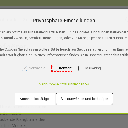
lohmarkt
Zubehör
S
Privatsphäre-Einstellungen
ackmagic Design
Austrian Audio
ToolsOnAir
Apple Au
n ein optimales Nutzererlebnis zu bieten. Einige Cookies sind für den Betrieb der
]
Statistikzwecken, Komforteinstellungen, oder zur Anzeige personalisierter Inhalte.
pfhörer
o/Pro Max
s 11
ir M5
iPad Pro M5
NEU
Watch SE 3
iPhone Air
MacBook Pro M5
NEU
iPad A16
Watch Series 10
iPhone 17
NEU
iPad Air M3
Mac Studio
iPhone 16e
Watch Ultra 2
iPad mini
iMac 2
iPho
che Cookies Sie zulassen wollen.
Bitte beachten Sie, dass aufgrund Ihrer Einste
eite verfügbar sind.
Weitere Informationen finden Sie in unserer Datenschutzerkl
Notwendig
Komfort
Marketing
Mehr Cookie-Infos einblenden
Auswahl bestätigen
Alle auswählen und bestätigen
l für den Einsatz in lauten
 die lineare
ndruckende Klangbühne des
istert Musiker,