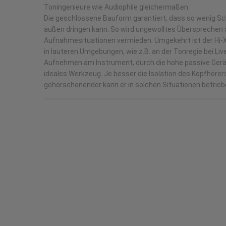
Toningenieure wie Audiophile gleichermaßen
Die geschlossene Bauform garantiert, dass so wenig Sc
außen dringen kann. So wird ungewolltes Übersprechen a
Aufnahmesituationen vermieden. Umgekehrt ist der Hi-
in lauteren Umgebungen, wie z.B. an der Tonregie bei L
Aufnehmen am Instrument, durch die hohe passive Ger
ideales Werkzeug. Je besser die Isolation des Kopfhörer
gehörschonender kann er in solchen Situationen betrie