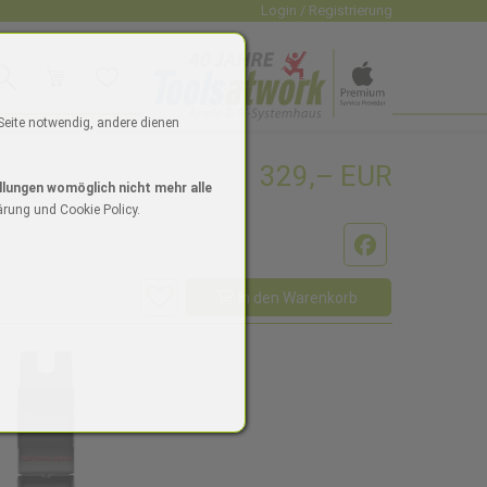
Login / Registrierung
uche
Warenkorb
Wunschliste
dio
 Seite notwendig, andere dienen
329,– EUR
4"
ne 16/16 Plus
Watch SE
iPad Zubehör
Mac mini
Watch Zubehör
iPhone Zubehör
Mac Zubehör
llungen womöglich nicht mehr alle
ärung und Cookie Policy.
Facebook
In den Warenkorb