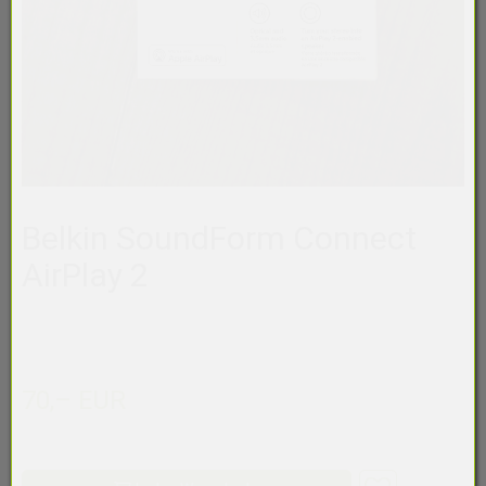
Belkin SoundForm Connect
AirPlay 2
70,– EUR