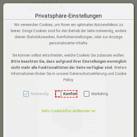
Toggle n
Privatsphäre-Einstellungen
Zum Inhalt springen [AK + 0]
Zum Menü "Einstellungen für Barrierefreiheit" springen [AK + 1]
Zum Hauptmenü springen [AK + 2]
Zur Suche, Warenkorb, Wunschzettel springen [AK + 3]
Zum Login/Registrierung springen [AK + 4]
Zum Footer-Menü unten (angedockt an Browserrand) springen [AK + 5
Zu den Inhalten im Fußbereich springen [AK + 6]
Wir verwenden Cookies, um Ihnen ein optimales Nutzererlebnis zu
bieten. Einige Cookies sind für den Betrieb der Seite notwendig, andere
dienen Statistikzwecken, Komforteinstellungen, oder zur Anzeige
personalisierter Inhalte.
Sie können selbst entscheiden, welche Cookies Sie zulassen wollen.
Bitte beachten Sie, dass aufgrund Ihrer Einstellungen womöglich
nicht mehr alle Funktionalitäten der Seite verfügbar sind.
Weitere
Informationen finden Sie in unserer Datenschutzerklärung und Cookie
Policy.
Notwendig
Komfort
Marketing
Mehr Cookie-Infos einblenden