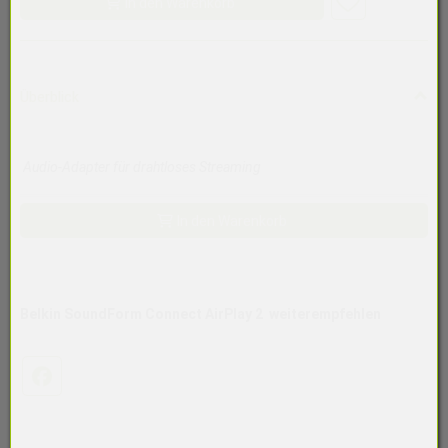
In den Warenkorb
Überblick
Audio-Adapter für drahtloses Streaming
In den Warenkorb
Belkin SoundForm Connect AirPlay 2
weiterempfehlen
Facebook