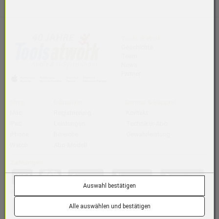
Tools at Work
Geschichte
Team
News
Partner
Shop
Education
Service & Support
Mac
Registrierung
Kontakt
iPad
Leistungen
Techniker-Abo
iPhone
Bereiche
Gewährleistung
Watch
Abo-Modell
Zahlungen
Auswahl bestätigen
Versand
Alle auswählen und bestätigen