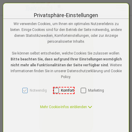
Toggle n
Privatsphäre-Einstellungen
Zum Inhalt springen [AK + 0]
Zum Menü "Einstellungen für Barrierefreiheit" springen [AK + 1]
Zum Hauptmenü springen [AK + 2]
Zur Suche, Warenkorb, Wunschzettel springen [AK + 3]
Zum Login/Registrierung springen [AK + 4]
Zum Footer-Menü unten (angedockt an Browserrand) springen [AK + 5
Zu den Inhalten im Fußbereich springen [AK + 6]
Wir verwenden Cookies, um Ihnen ein optimales Nutzererlebnis zu
bieten. Einige Cookies sind für den Betrieb der Seite notwendig, andere
dienen Statistikzwecken, Komforteinstellungen, oder zur Anzeige
personalisierter Inhalte.
Sie können selbst entscheiden, welche Cookies Sie zulassen wollen.
Bitte beachten Sie, dass aufgrund Ihrer Einstellungen womöglich
nicht mehr alle Funktionalitäten der Seite verfügbar sind.
Weitere
Informationen finden Sie in unserer Datenschutzerklärung und Cookie
Policy.
Notwendig
Komfort
Marketing
Mehr Cookie-Infos einblenden