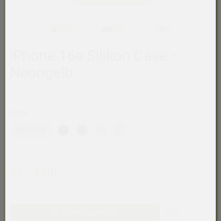
iPhone 16e Silikon Case –
Neongelb
Farbe
Neon Gelb
45,– EUR
In den Warenkorb