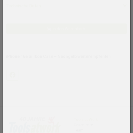
Technische Daten
Kategorie
Taschen & Schutz, Cases + Covers, iPhone
In den Warenkorb
Farbe
Neon Gelb
Nettogewicht in Gramm
0
iPhone 16e Silikon Case – Neongelb
weiterempfehlen
H x B x L
17x85x163
Datenblatt
Facebook
Verlinkung öffnen
Artikelnummer
MGYW4ZM/A
Hersteller Art. Nr.
MGYW4ZM/A
Hersteller / Brand
Tools at Work
Geschichte
Apple
Team