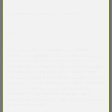
Voraussichtliche Lieferzeit: 22 - 23 Werktag(e)
Überblick
Dieses Silikon Case wurde von Apple speziell für das
iPhone 16e entwickelt und schützt dein iPhone genauso gut,
wie es aussieht. Das Case besteht zu 55 Prozent aus
recyceltem Silikonmaterial. Seine glatte, weiche Außenseite
fühlt sich gut an und liegt genauso in der Hand. Und innen
bietet ein weiches Futter aus Mikrofaser zusätzlichen Schutz.
Wie jedes von Apple entwickelte Case durchläuft es im Laufe
des Design‑ und Fertigungs­prozesses Tausende von
Teststunden. Deshalb sieht es nicht nur großartig aus,
sondern ist auch dafür gemacht, dein iPhone vor Kratzern und
bei Stürzen zu schützen.