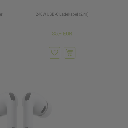
er
240W USB‑C Ladekabel (2 m)
35,– EUR