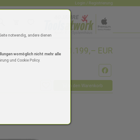
Login / Registrierung
uche
Warenkorb
Wunschliste
dio
 Seite notwendig, andere dienen
1.199,– EUR
4"
ne 16/16 Plus
Watch SE
iPad Zubehör
Mac mini
Watch Zubehör
iPhone Zubehör
Mac Zubehör
llungen womöglich nicht mehr alle
ärung und Cookie Policy.
Facebook
In den Warenkorb