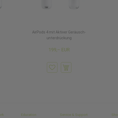
AirPods 4 mit Aktiver Geräusch­
unter­drückung
199,– EUR
ork
Education
Service & Support
Sho