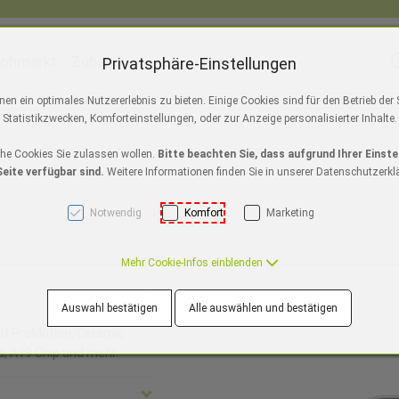
lohmarkt
Zubehör
S
Privatsphäre-Einstellungen
ackmagic Design
Austrian Audio
ToolsOnAir
Apple Au
n ein optimales Nutzererlebnis zu bieten. Einige Cookies sind für den Betrieb der
]
Statistikzwecken, Komforteinstellungen, oder zur Anzeige personalisierter Inhalte.
o/Pro Max
s 11
ir M5
iPad Pro M5
NEU
Watch SE 3
iPhone Air
MacBook Pro M5
NEU
iPad A16
Watch Series 10
iPhone 17
NEU
iPad Air M3
Mac Studio
iPhone 16e
Watch Ultra 2
iPad mini
iMac 2
iPho
che Cookies Sie zulassen wollen.
Bitte beachten Sie, dass aufgrund Ihrer Einste
eite verfügbar sind.
Weitere Informationen finden Sie in unserer Datenschutzerkl
Notwendig
Komfort
Marketing
Mehr Cookie-Infos einblenden
Auswahl bestätigen
Alle auswählen und bestätigen
mit ProMotion, Ceramic
, A19 Chip und mehr.