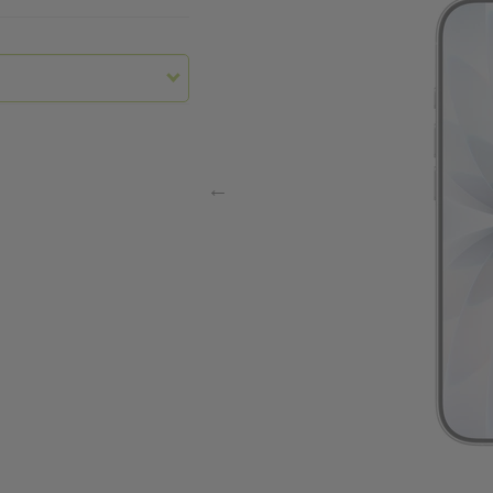
FC
ht in Gramm
168,41
ffnen
rt. Nr.
g (brutto)