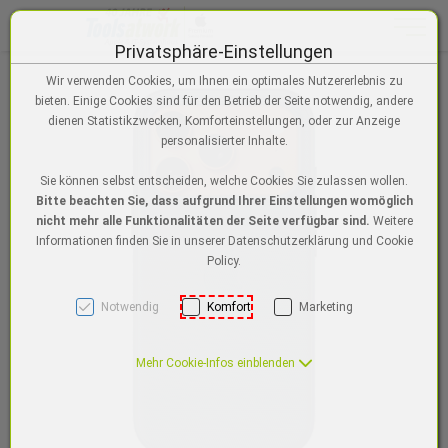
Toggle n
Privatsphäre-Einstellungen
Zum Inhalt springen [AK + 0]
Zum Menü "Einstellungen für Barrierefreiheit" springen [AK + 1]
Zum Hauptmenü springen [AK + 2]
Zur Suche, Warenkorb, Wunschzettel springen [AK + 3]
Zum Login/Registrierung springen [AK + 4]
Zum Footer-Menü unten (angedockt an Browserrand) springen [AK + 5
Zu den Inhalten im Fußbereich springen [AK + 6]
Wir verwenden Cookies, um Ihnen ein optimales Nutzererlebnis zu
bieten. Einige Cookies sind für den Betrieb der Seite notwendig, andere
dienen Statistikzwecken, Komforteinstellungen, oder zur Anzeige
personalisierter Inhalte.
Sie können selbst entscheiden, welche Cookies Sie zulassen wollen.
Bitte beachten Sie, dass aufgrund Ihrer Einstellungen womöglich
nicht mehr alle Funktionalitäten der Seite verfügbar sind.
Weitere
Informationen finden Sie in unserer Datenschutzerklärung und Cookie
Policy.
Notwendig
Komfort
Marketing
Mehr Cookie-Infos einblenden