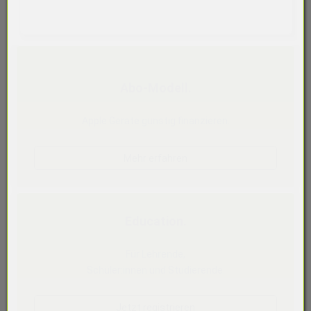
Abo-Modell.
Apple Geräte günstig finanzieren.
Mehr erfahren
Education.
Für Lehrende,
Schüler:innen und Studierende.
Jetzt registrieren