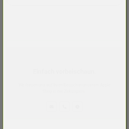
Einfach vorbeischaun.
Wir freuen uns auf Ihren Besuch in unserem Apple
Shop in der Zirkusgass.