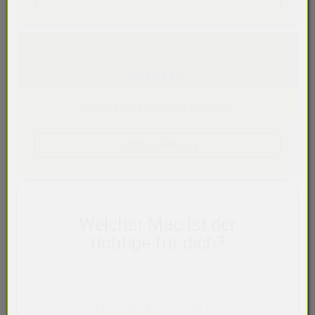
Business.
Persönliche, individuelle Beratung.
Jetzt registrieren
Welcher Mac ist der
richtige für dich?
Notebook
Desktop