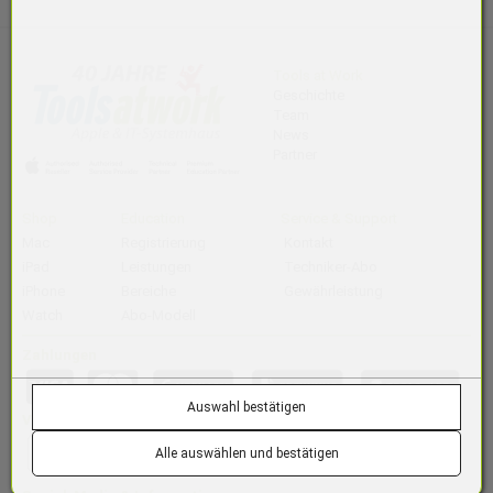
Tools at Work
Geschichte
Team
News
Partner
Shop
Education
Service & Support
Mac
Registrierung
Kontakt
iPad
Leistungen
Techniker-Abo
iPhone
Bereiche
Gewährleistung
Watch
Abo-Modell
Zahlungen
Auswahl bestätigen
Versand
Alle auswählen und bestätigen