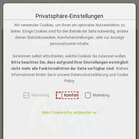
Toggle n
Privatsphäre-Einstellungen
Zum Inhalt springen [AK + 0]
Zum Menü "Einstellungen für Barrierefreiheit" springen [AK + 1]
Zum Hauptmenü springen [AK + 2]
Zur Suche, Warenkorb, Wunschzettel springen [AK + 3]
Zum Login/Registrierung springen [AK + 4]
Zum Footer-Menü unten (angedockt an Browserrand) springen [AK + 5
Zu den Inhalten im Fußbereich springen [AK + 6]
Wir verwenden Cookies, um Ihnen ein optimales Nutzererlebnis zu
bieten. Einige Cookies sind für den Betrieb der Seite notwendig, andere
dienen Statistikzwecken, Komforteinstellungen, oder zur Anzeige
MacBook Air M5
personalisierter Inhalte.
Mit der Power des M5.
Sie können selbst entscheiden, welche Cookies Sie zulassen wollen.
Bitte beachten Sie, dass aufgrund Ihrer Einstellungen womöglich
nicht mehr alle Funktionalitäten der Seite verfügbar sind.
Weitere
Jetzt kaufen
Informationen finden Sie in unserer Datenschutzerklärung und Cookie
Policy.
Notwendig
Komfort
Marketing
Mehr Cookie-Infos einblenden