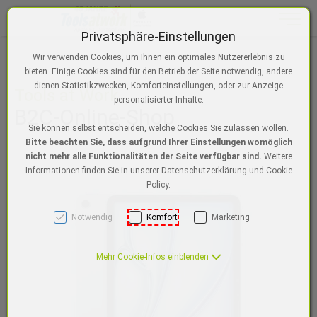
Toggle n
Privatsphäre-Einstellungen
Zum Inhalt springen [AK + 0]
Zum Menü "Einstellungen für Barrierefreiheit" springen [AK + 1]
Zum Hauptmenü springen [AK + 2]
Zur Suche, Warenkorb, Wunschzettel springen [AK + 3]
Zum Login/Registrierung springen [AK + 4]
Zum Footer-Menü unten (angedockt an Browserrand) springen [AK + 5
Zu den Inhalten im Fußbereich springen [AK + 6]
Wir verwenden Cookies, um Ihnen ein optimales Nutzererlebnis zu
bieten. Einige Cookies sind für den Betrieb der Seite notwendig, andere
dienen Statistikzwecken, Komforteinstellungen, oder zur Anzeige
Tools at Work
personalisierter Inhalte.
B2C-Online-Shop
Sie können selbst entscheiden, welche Cookies Sie zulassen wollen.
Bitte beachten Sie, dass aufgrund Ihrer Einstellungen womöglich
nicht mehr alle Funktionalitäten der Seite verfügbar sind.
Weitere
Informationen finden Sie in unserer Datenschutzerklärung und Cookie
Policy.
Notwendig
Komfort
Marketing
Mehr Cookie-Infos einblenden