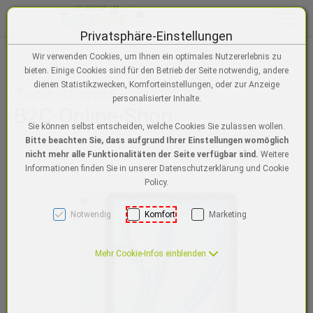
Toggle n
Privatsphäre-Einstellungen
Zum Inhalt springen [AK + 0]
Zum Menü "Einstellungen für Barrierefreiheit" springen [AK + 1]
Zum Hauptmenü springen [AK + 2]
Zur Suche, Warenkorb, Wunschzettel springen [AK + 3]
Zum Login/Registrierung springen [AK + 4]
Zum Footer-Menü unten (angedockt an Browserrand) springen [AK + 5
Zu den Inhalten im Fußbereich springen [AK + 6]
Wir verwenden Cookies, um Ihnen ein optimales Nutzererlebnis zu
bieten. Einige Cookies sind für den Betrieb der Seite notwendig, andere
dienen Statistikzwecken, Komforteinstellungen, oder zur Anzeige
Tools at Work
personalisierter Inhalte.
B2C-Online-Shop
Sie können selbst entscheiden, welche Cookies Sie zulassen wollen.
Bitte beachten Sie, dass aufgrund Ihrer Einstellungen womöglich
nicht mehr alle Funktionalitäten der Seite verfügbar sind.
Weitere
Informationen finden Sie in unserer Datenschutzerklärung und Cookie
Policy.
Notwendig
Komfort
Marketing
Mehr Cookie-Infos einblenden