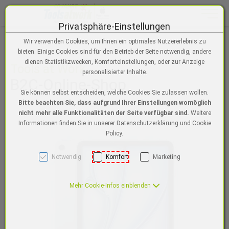
Toggle n
Privatsphäre-Einstellungen
Zum Inhalt springen [AK + 0]
Zum Menü "Einstellungen für Barrierefreiheit" springen [AK + 1]
Zum Hauptmenü springen [AK + 2]
Zur Suche, Warenkorb, Wunschzettel springen [AK + 3]
Zum Login/Registrierung springen [AK + 4]
Zum Footer-Menü unten (angedockt an Browserrand) springen [AK + 5
Zu den Inhalten im Fußbereich springen [AK + 6]
Wir verwenden Cookies, um Ihnen ein optimales Nutzererlebnis zu
bieten. Einige Cookies sind für den Betrieb der Seite notwendig, andere
dienen Statistikzwecken, Komforteinstellungen, oder zur Anzeige
Tools at Work
personalisierter Inhalte.
B2C-Online-Shop
Sie können selbst entscheiden, welche Cookies Sie zulassen wollen.
Bitte beachten Sie, dass aufgrund Ihrer Einstellungen womöglich
nicht mehr alle Funktionalitäten der Seite verfügbar sind.
Weitere
Informationen finden Sie in unserer Datenschutzerklärung und Cookie
Policy.
Notwendig
Komfort
Marketing
Mehr Cookie-Infos einblenden