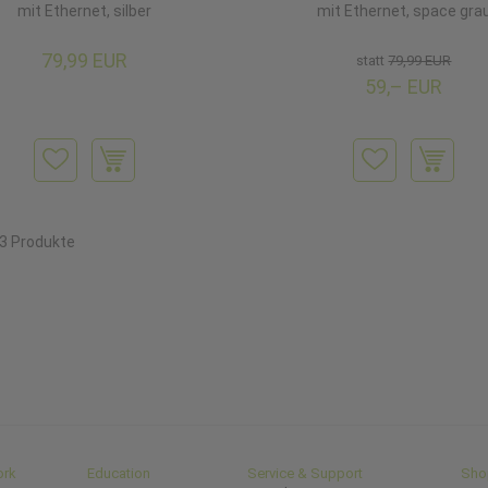
mit Ethernet, silber
mit Ethernet, space gra
79,99 EUR
statt
79,99 EUR
59,– EUR
23 Produkte
ork
Education
Service & Support
Sho