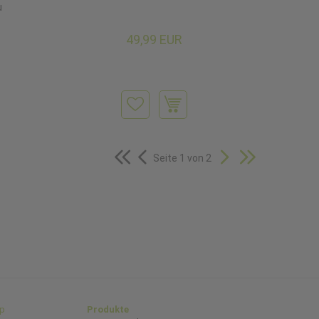
u
49,99 EUR
Seite 1 von 2
p
Produkte