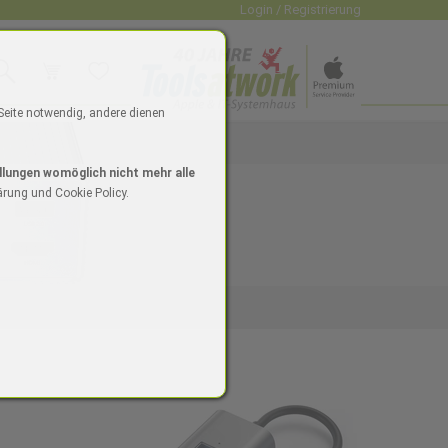
Login / Registrierung
uche
Warenkorb
Wunschliste
dio
 Seite notwendig, andere dienen
4"
ne 16/16 Plus
Watch SE
iPad Zubehör
Mac mini
Watch Zubehör
iPhone Zubehör
Mac Zubehör
llungen womöglich nicht mehr alle
ärung und Cookie Policy.