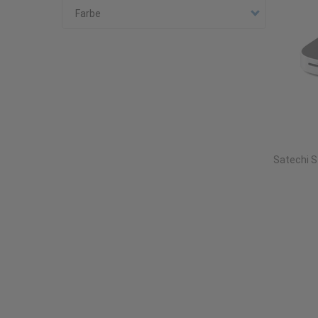
Docks
Farbe
Hubs
Farbe
grau
Mitternacht
Schwarz
Silber
Satechi S
Space Grau
Auswahl übernehmen