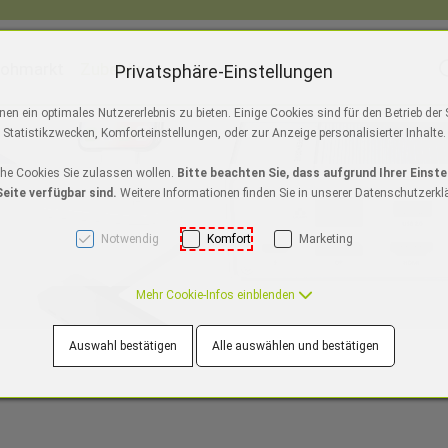
lohmarkt
Zubehör
S
Privatsphäre-Einstellungen
ackmagic Design
Austrian Audio
ToolsOnAir
Apple Au
n ein optimales Nutzererlebnis zu bieten. Einige Cookies sind für den Betrieb der
]
Statistikzwecken, Komforteinstellungen, oder zur Anzeige personalisierter Inhalte.
o/Pro Max
s 11
ir M5
iPad Pro M5
NEU
Watch SE 3
iPhone Air
MacBook Pro M5
NEU
iPad A16
Watch Series 10
iPhone 17
NEU
iPad Air M3
Mac Studio
iPhone 16e
Watch Ultra 2
iPad mini
iMac 2
iPho
che Cookies Sie zulassen wollen.
Bitte beachten Sie, dass aufgrund Ihrer Einste
eite verfügbar sind.
Weitere Informationen finden Sie in unserer Datenschutzerkl
Notwendig
Komfort
Marketing
Mehr Cookie-Infos einblenden
Auswahl bestätigen
Alle auswählen und bestätigen