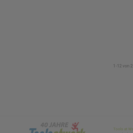
1-12 von 
Tools at W